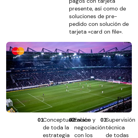
pagos con tarjeta
presente, así como de
soluciones de pre-
pedido con solución de
tarjeta «card on file».
Conceptualización
Enlace y
Supervisión
01
02
03
de toda la
negociación
técnica
estrategia
con los
de todas