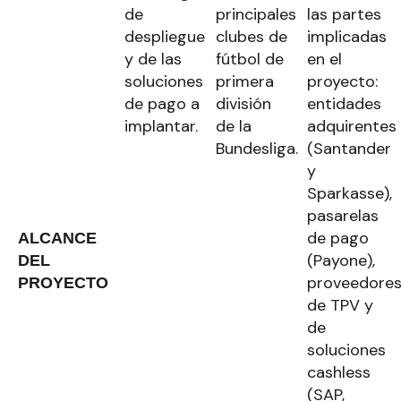
de
principales
las partes
despliegue
clubes de
implicadas
y de las
fútbol de
en el
soluciones
primera
proyecto:
de pago a
división
entidades
implantar.
de la
adquirentes
Bundesliga.
(Santander
y
Sparkasse),
pasarelas
de pago
ALCANCE
(Payone),
DEL
proveedore
PROYECTO
de TPV y
de
soluciones
cashless
(SAP,