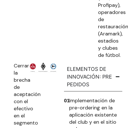
Profipay),
operadores
de
restauració
(Aramark),
estadios
y clubes
de fútbol.
Cerrar
ELEMENTOS DE
la
INNOVACIÓN: PRE
brecha
PEDIDOS
de
aceptación
Implementación de
01
con el
pre-ordering en la
efectivo
aplicación existente
en el
del club y en el sitio
segmento