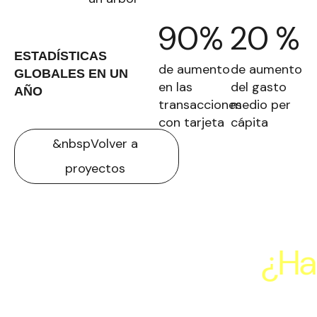
90%
20 %
ESTADÍSTICAS
de aumento
de aumento
GLOBALES EN UN
en las
del gasto
AÑO
transacciones
medio per
con tarjeta
cápita
&nbspVolver a
proyectos
logylive.com —
¿Hab